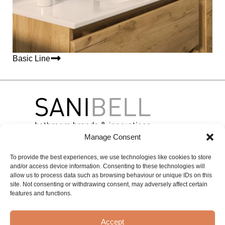
Basic Line
Manage Consent
To provide the best experiences, we use technologies like cookies to store
Over
Merken
Contact
and/or access device information. Consenting to these technologies will
Sanibell
BLISS
BASIC LINE
Contactgegevens
allow us to process data such as browsing behaviour or unique IDs on this
site. Not consenting or withdrawing consent, may adversely affect certain
Projecten
INK
Online
Experience &
features and functions.
Onze
inspiration
IVY
Solutions
geschiedenis
center
MAY
Private
Accept