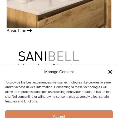
Basic Line
Manage Consent
To provide the best experiences, we use technologies like cookies to store
Over
Merken
Contact
and/or access device information. Consenting to these technologies will
Sanibell
BLISS
BASIC LINE
Contactgegevens
allow us to process data such as browsing behaviour or unique IDs on this
site. Not consenting or withdrawing consent, may adversely affect certain
Projecten
INK
Online
Experience &
features and functions.
Onze
inspiration
IVY
Solutions
geschiedenis
center
MAY
Private
Accept