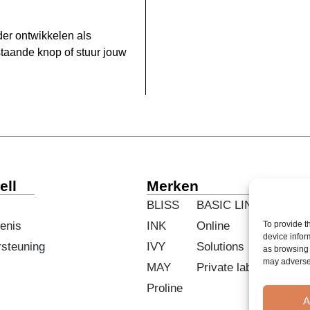
der ontwikkelen als
taande knop of stuur jouw
ell
Merken
BLISS
BASIC LINE
enis
INK
Online
To provide t
device infor
rsteuning
IVY
Solutions
as browsing 
may adversel
MAY
Private labels
Proline
A