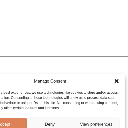
Contact
Manage Consent
Contactgegevens
he best experiences, we use technologies like cookies to store and/or access
Experience &
mation. Consenting to these technologies will allow us to process data such
inspiration center
behaviour or unique IDs on this site. Not consenting or withdrawing consent,
y affect certain features and functions.
Vacatures
MySanibell
ccept
Deny
View preferences