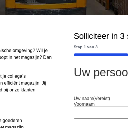
Solliciteer in 
Stap
1
van
3
mische omgeving? Wil je
33%
 loopt in het magazijn? Dan
Uw persoo
 je collega’s
 efficiënt magazijn. Jij
jd bij onze klanten
Uw naam
(Vereist)
Voornaam
e goederen
het magazijn