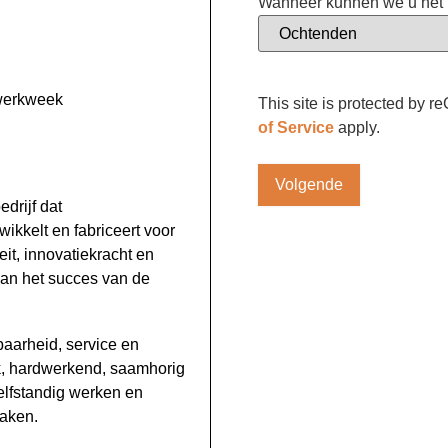
Wanneer kunnen we u het b
 werkweek
This site is protected b
of Service
apply.
drijf dat
kkelt en fabriceert voor
eit, innovatiekracht en
van het succes van de
baarheid, service en
ek, hardwerkend, saamhorig
elfstandig werken en
taken.