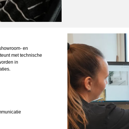
n showroom- en
teunt met technische
worden in
aties.
mmunicatie