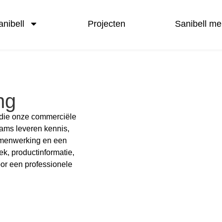
nibell
Projecten
Sanibell me
ng
 die onze commerciële
eams leveren kennis,
samenwerking en een
k, productinformatie,
oor een professionele