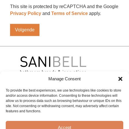
This site is protected by reCAPTCHA and the Google
Privacy Policy
and
Terms of Service
apply.
Manage Consent
To provide the best experiences, we use technologies like cookies to store
Over
Merken
Contact
and/or access device information. Consenting to these technologies will
Sanibell
BLISS
BASIC LINE
Contactgegevens
allow us to process data such as browsing behaviour or unique IDs on this
site. Not consenting or withdrawing consent, may adversely affect certain
Projecten
INK
Online
Experience &
features and functions.
Onze
inspiration
IVY
Solutions
geschiedenis
center
MAY
Private
Accept