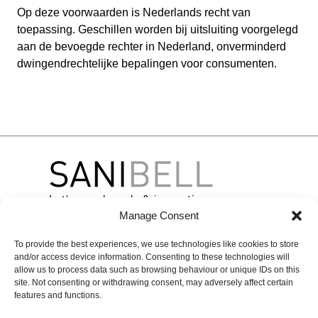
Op deze voorwaarden is Nederlands recht van
toepassing. Geschillen worden bij uitsluiting voorgelegd
aan de bevoegde rechter in Nederland, onverminderd
dwingendrechtelijke bepalingen voor consumenten.
Manage Consent
To provide the best experiences, we use technologies like cookies to store
Over
Merken
Contact
and/or access device information. Consenting to these technologies will
Sanibell
BLISS
BASIC LINE
Contactgegevens
allow us to process data such as browsing behaviour or unique IDs on this
site. Not consenting or withdrawing consent, may adversely affect certain
Projecten
INK
Online
Experience &
features and functions.
Onze
inspiration
IVY
Solutions