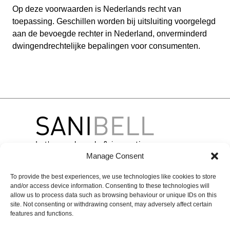
Op deze voorwaarden is Nederlands recht van
toepassing. Geschillen worden bij uitsluiting voorgelegd
aan de bevoegde rechter in Nederland, onverminderd
dwingendrechtelijke bepalingen voor consumenten.
Manage Consent
To provide the best experiences, we use technologies like cookies to store
Over
Merken
Contact
and/or access device information. Consenting to these technologies will
Sanibell
BLISS
BASIC LINE
Contactgegevens
allow us to process data such as browsing behaviour or unique IDs on this
site. Not consenting or withdrawing consent, may adversely affect certain
Projecten
INK
Online
Experience &
features and functions.
Onze
inspiration
IVY
Solutions