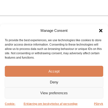
Manage Consent
To provide the best experiences, we use technologies like cookies to store
and/or access device information. Consenting to these technologies will
allow us to process data such as browsing behaviour or unique IDs on this
site. Not consenting or withdrawing consent, may adversely affect certain
Om Sanibell
Mærker
Kontakt
features and functions.
Projekter
BLISS
BASIC LINE
Kontaktoplysninger
Vores historie
INK
Online
Oplev &
Accept
inspirationscenter
Rådgivning og
IVY
Løsninger
støtte
Ledige stillinger
Deny
MAJ
Private
Billedbank
mærker
MySanibell
Proline
View preferences
Cookie-
Erklæring om beskyttelse af personlige
Påtryk