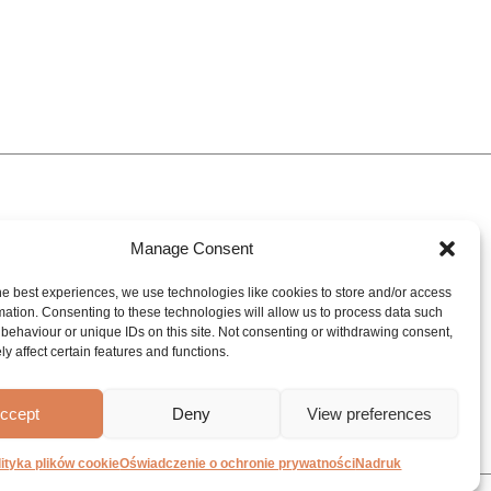
Kontakt
Manage Consent
A
Dane kontaktowe
Centrum inspiracji Experience &
he best experiences, we use technologies like cookies to store and/or access
mation. Consenting to these technologies will allow us to process data such
Wakaty
behaviour or unique IDs on this site. Not consenting or withdrawing consent,
y affect certain features and functions.
MySanibell
ccept
Deny
View preferences
lityka plików cookie
Oświadczenie o ochronie prywatności
Nadruk
025