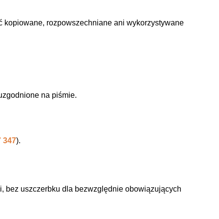
ą być kopiowane, rozpowszechniane ani wykorzystywane
 uzgodnione na piśmie.
7 347
).
ii, bez uszczerbku dla bezwzględnie obowiązujących