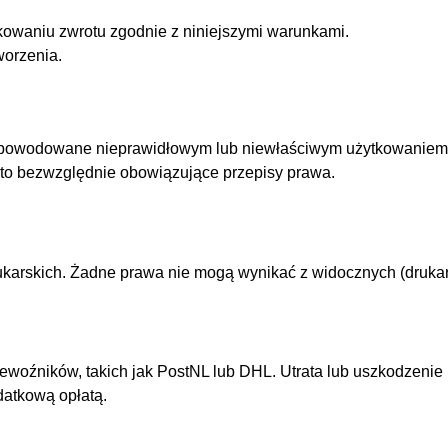
ikowaniu zwrotu zgodnie z niniejszymi warunkami.
worzenia.
y spowodowane nieprawidłowym lub niewłaściwym użytkowanie
 to bezwzględnie obowiązujące przepisy prawa.
arskich. Żadne prawa nie mogą wynikać z widocznych (drukarsk
zewoźników, takich jak PostNL lub DHL. Utrata lub uszkodzeni
datkową opłatą.