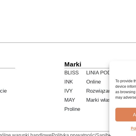
Marki
BLISS
LINIA PODSTAWOW
INK
Online
To provide t
device infor
cie
IVY
Rozwiązania
as browsing 
may adversel
MAY
Marki własne
Proline
A
Po
gólne warunki handlowe
Polityka prywatności
Sanibell B.V. © 2