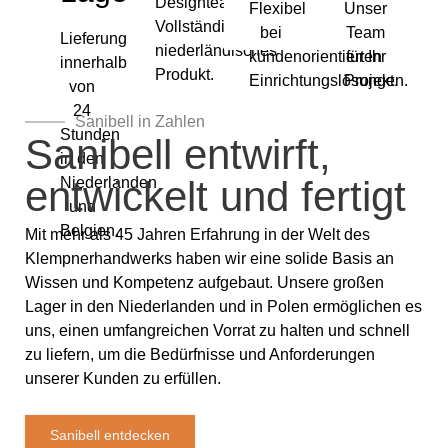
Designteam.
Unsere
Flexibel
Unser
Marken
(ohne
Kontaktieren
Sehen
ansehen
Vollständig
bei
Team
Anpassungen)
Sie uns für
Sie,
Lieferung
alle
niederländisches
wie wir
kundenorientierten
für Ihr
innerhalb
Möglichkeiten
Ihnen
Produkt.
Einrichtungslösungen.
Projekt.
helfen
von
können
24
Sanibell in Zahlen
Stunden
Sanibell entwirft,
in den
entwickelt und fertigt
Niederlanden
und
Belgien.
Mit mehr als 45 Jahren Erfahrung in der Welt des
Klempnerhandwerks haben wir eine solide Basis an
Wissen und Kompetenz aufgebaut. Unsere großen
Lager in den Niederlanden und in Polen ermöglichen es
uns, einen umfangreichen Vorrat zu halten und schnell
zu liefern, um die Bedürfnisse und Anforderungen
unserer Kunden zu erfüllen.
Sanibell entdecken