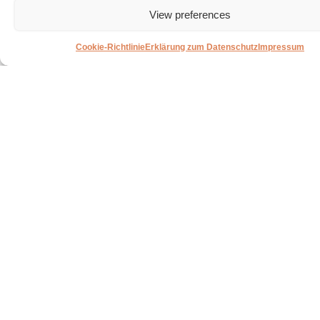
View preferences
Cookie-Richtlinie
Erklärung zum Datenschutz
Impressum
INK Badmöbel werden im
eigenen Haus entworfen und
vollständig nach
niederländischen Standards
entwickelt.
Alle Marken anzeigen