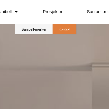
nibell
Prosjekter
Sanibell-m
Sanibell-merker
Kontakt