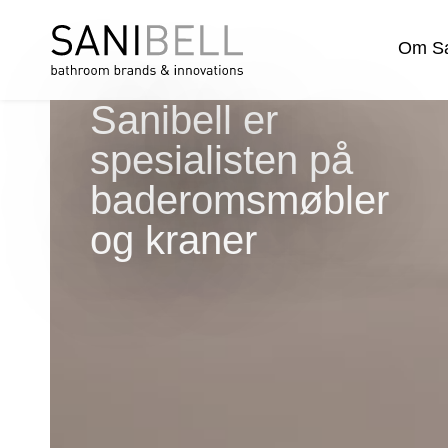
Om Sa
Sanibell er
spesialisten på
baderomsmøbler
og kraner