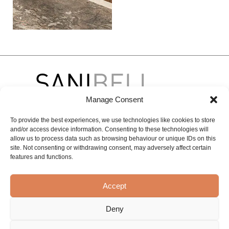
Manage Consent
To provide the best experiences, we use technologies like cookies to store
and/or access device information. Consenting to these technologies will
Om Sanibell
Merkevarer
Kontakt
allow us to process data such as browsing behaviour or unique IDs on this
site. Not consenting or withdrawing consent, may adversely affect certain
Prosjekter
BLISS
BASIC LINE
Kontaktinformasjon
features and functions.
Vår historie
INK
På nett
Opplev &
inspirasjonssenter
Rådgivning og
IVY
Løsninger
Accept
støtte
Ledige stillinger
MAI
Private
Deny
Bildebank
merker
MySanibell
Proline