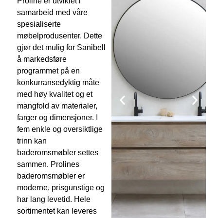
Proline er utviklet i
samarbeid med våre
spesialiserte
møbelprodusenter. Dette
gjør det mulig for Sanibell
å markedsføre
programmet på en
konkurransedyktig måte
med høy kvalitet og et
mangfold av materialer,
farger og dimensjoner. I
fem enkle og oversiktlige
trinn kan
baderomsmøbler settes
sammen. Prolines
baderomsmøbler er
moderne, prisgunstige og
har lang levetid. Hele
sortimentet kan leveres