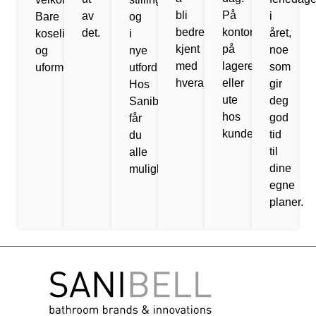
bli
På
av
i
Bare
og
bedre
kontoret,
det.
året,
koselig
i
kjent
på
noe
og
nye
med
lageret
som
uformelt
utfordringer.
hverandre.
eller
gir
Hos
ute
deg
Sanibell
hos
god
får
kundene!
tid
du
til
alle
dine
muligheter.
egne
planer.