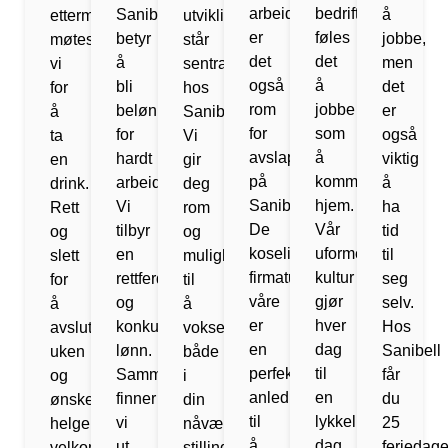
arbeid
bedrift,
Sanibell
å
ettermiddag
utvikling
er
føles
betyr
jobbe,
møtes
står
det
det
å
men
vi
sentralt
også
å
bli
det
for
hos
rom
jobbe
belønnet
er
å
Sanibell.
for
som
for
også
ta
Vi
avslapning
å
hardt
viktig
en
gir
på
komme
arbeid.
å
drink.
deg
Sanibell.
hjem.
Vi
ha
Rett
rom
De
Vår
tilbyr
tid
og
og
koselige
uformelle
en
til
slett
muligheter
firmaturene
kultur
rettferdig
seg
for
til
våre
gjør
og
selv.
å
å
er
hver
konkurransedyktig
Hos
avslutte
vokse,
en
dag
lønn.
Sanibell
uken
både
perfekt
til
Sammen
får
og
i
anledning
en
finner
du
ønske
din
til
lykkelig
vi
25
helgen
nåværende
å
dag.
ut
feriedage
velkommen.
stilling