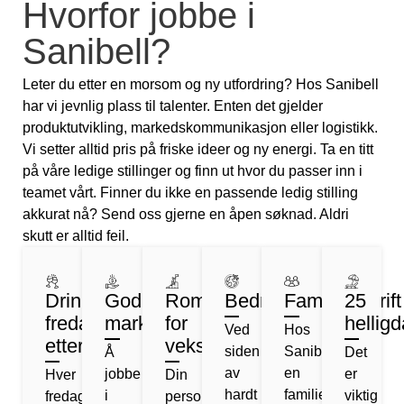
Hvorfor jobbe i
Sanibell?
Leter du etter en morsom og ny utfordring? Hos Sanibell
har vi jevnlig plass til talenter. Enten det gjelder
produktutvikling, markedskommunikasjon eller logistikk.
Vi setter alltid pris på friske ideer og ny energi. Ta en titt
på våre ledige stillinger og finn ut hvor du passer inn i
teamet vårt. Finner du ikke en passende ledig stilling
akkurat nå? Send oss gjerne en åpen søknad. Aldri
skutt er alltid feil.
Drinker
God
Rom
Bedriftsutflukter
Familiebedrift
25
fredag
markedslønn
for
hellig
Ved
Hos
ettermiddag
vekst
siden
Sanibell,
Å
Det
av
en
jobbe
er
Hver
Din
hardt
familiedrevet
i
viktig
fredag
personlige