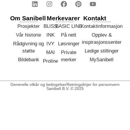
Om Sanibell
Merkevarer
Kontakt
Prosjekter
BLISS
BASIC LINE
Kontaktinformasjon
Vår historie
INK
På nett
Opplev &
inspirasjonssenter
Rådgivning og
IVY
Løsninger
støtte
Ledige stillinger
MAI
Private
Bildebank
merker
MySanibell
Proline
Generelle vilkår og betingelser
Retningslinjer for personvern
Sanibell B.V. © 2025