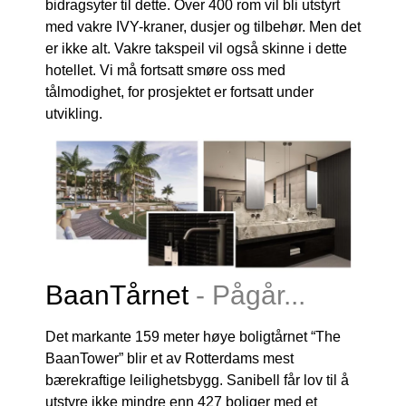
er ikke alt. Vakre takspeil vil også skinne i dette
hotellet. Vi må fortsatt smøre oss med
tålmodighet, for prosjektet er fortsatt under
utvikling.
BaanTårnet
-
P
å
g
å
r
.
.
.
Det markante 159 meter høye boligtårnet “The
BaanTower” blir et av Rotterdams mest
bærekraftige leilighetsbygg. Sanibell får lov til å
utstyre ikke mindre enn 427 boliger med et
fantastisk servantskap og fontenearrangement for