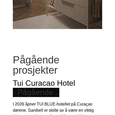
Pågående
prosjekter
Tui Curacao Hotel
I 2026 åpner TUI BLUE-hotellet på Curaçao
dørene. Sanibell er stolte av å være en viktig
bidragsyter til dette. Over 400 rom vil bli utstyrt
med vakre IVY-kraner, dusjer og tilbehør. Men det