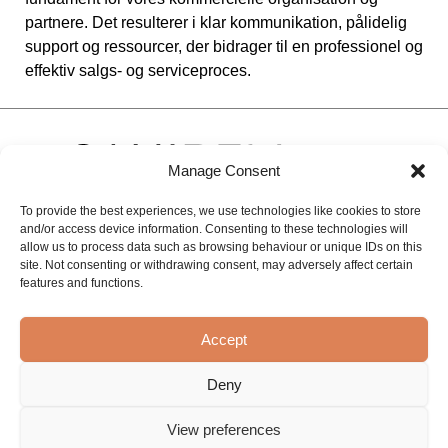
partnere. Det resulterer i klar kommunikation, pålidelig
support og ressourcer, der bidrager til en professionel og
effektiv salgs- og serviceproces.
Manage Consent
To provide the best experiences, we use technologies like cookies to store
and/or access device information. Consenting to these technologies will
allow us to process data such as browsing behaviour or unique IDs on this
site. Not consenting or withdrawing consent, may adversely affect certain
Om Sanibell
Mærker
Kontakt
features and functions.
Projekter
BLISS
BASIC LINE
Kontaktoplysninger
Vores historie
INK
Online
Oplev &
Accept
inspirationscenter
Rådgivning og
IVY
Løsninger
støtte
Ledige stillinger
Deny
MAJ
Private
Billedbank
mærker
MySanibell
Proline
View preferences