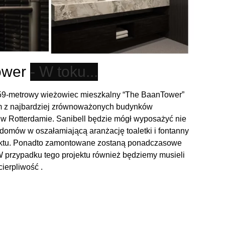
ower
59-metrowy wieżowiec mieszkalny “The BaanTower”
m z najbardziej zrównoważonych budynków
w Rotterdamie. Sanibell będzie mógł wyposażyć nie
 domów w oszałamiającą aranżację toaletki i fontanny
jektu. Ponadto zamontowane zostaną ponadczasowe
 W przypadku tego projektu również będziemy musieli
cierpliwość .