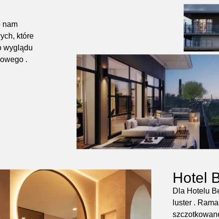
o nam
ych, które
o wyglądu
sowego .
Hotel 
Dla Hotelu B
luster . Ram
szczotkowane