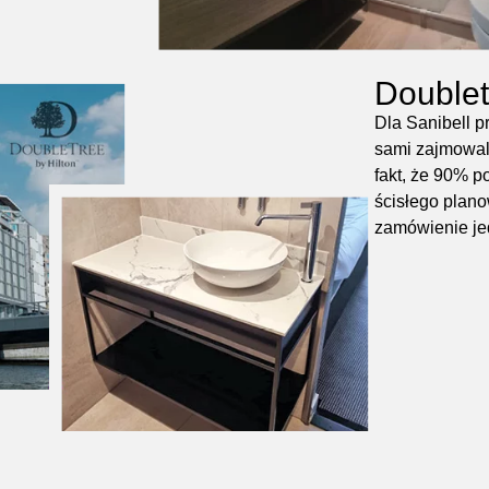
Doublet
Dla Sanibell 
sami zajmowal
fakt, że 90% 
ścisłego plan
zamówienie jed