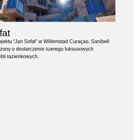
fat
jektu “Jan Sofat” w Willemstad Curaçao, Sanibell
szony o dostarczenie szeregu luksusowych
li łazienkowych.