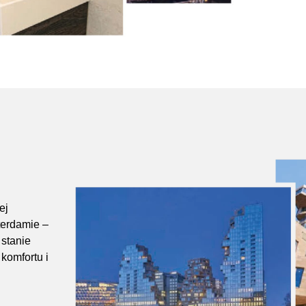
ej
terdamie –
 stanie
komfortu i