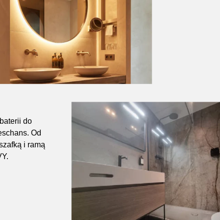
baterii do
eschans. Od
szafką i ramą
VY.