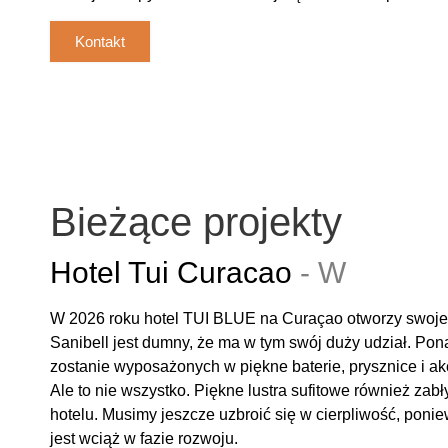
Kontakt
Bieżące projekty
Hotel Tui Curacao
-
W
t
o
k
u
.
W 2026 roku hotel TUI BLUE na Curaçao otworzy swoje
Sanibell jest dumny, że ma w tym swój duży udział. Pon
zostanie wyposażonych w piękne baterie, prysznice i ak
Ale to nie wszystko. Piękne lustra sufitowe również zab
hotelu. Musimy jeszcze uzbroić się w cierpliwość, ponie
jest wciąż w fazie rozwoju.