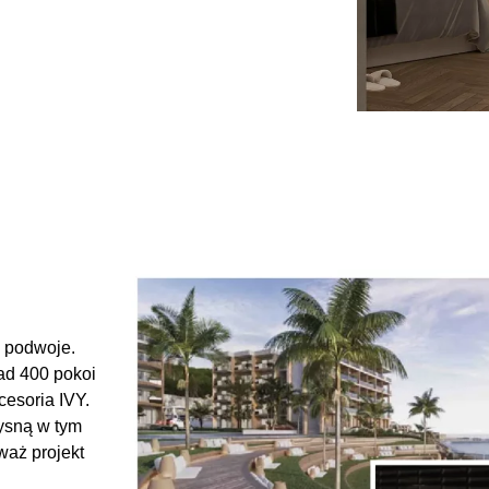
 podwoje.
ad 400 pokoi
cesoria IVY.
łysną w tym
waż projekt