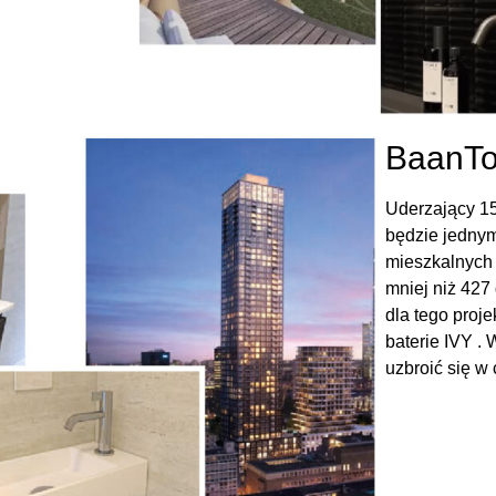
BaanT
Uderzający 1
będzie jedny
mieszkalnych 
mniej niż 427
dla tego pro
baterie IVY .
uzbroić się w 