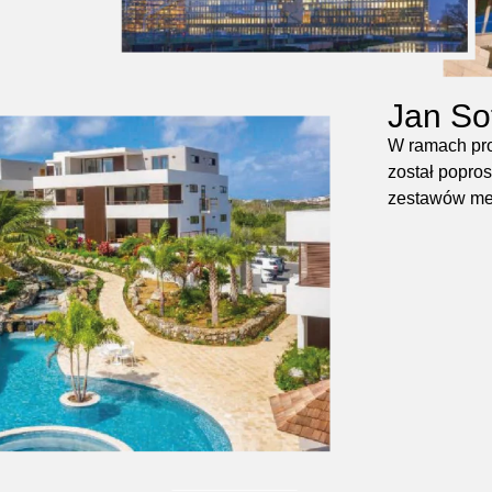
Jan So
W ramach pro
został popro
zestawów meb