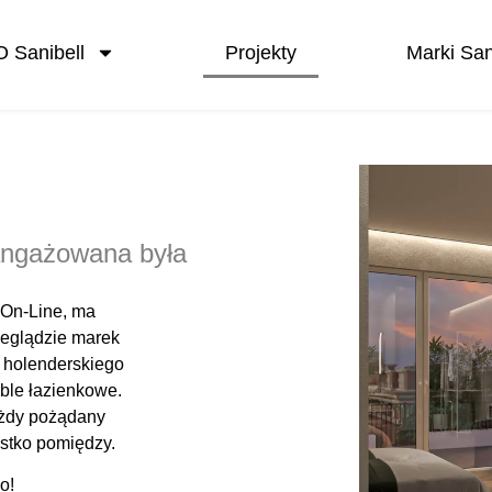
O Sanibell
Projekty
Marki San
angażowana była
i On-Line, ma
zeglądzie marek
 holenderskiego
ble łazienkowe.
każdy pożądany
ystko pomiędzy.
o!