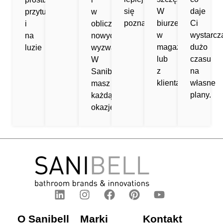
się
W
daje
przytulnie
w
poznać.
biurze,
Ci
i
obliczu
w
wystarcz
na
nowych
magazynie
dużo
luzie
wyzwań.
lub
czasu
W
z
na
Sanibell
klientami!
własne
masz
plany.
każdą
okazję.
O Sanibell
Marki
Kontakt