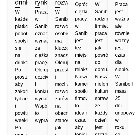
drinki
rynkowe
rozwój
Oprócz
W
Praca
ciężkiej
Sanibell,
jest
W
Praca
W
pracy,
rodzinnej
ważna,
każde
w
Sanibell
w
firmie,
ale
piątkowe
Sanibell
rozwój
Sanibell
praca
równie
popołudnie
oznacza
osobisty
jest
jest
ważny
spotykamy
wynagrodzenie
ma
też
jak
jest
się
za
kluczowe
miejsce
powrót
czas
na
ciężką
znaczenie.
na
do
dla
drinka.
pracę.
Oferujemy
relaks.
domu.
siebie.
Po
Oferujemy
przestrzeń
Nasze
Nasza
W
prostu,
uczciwe
i
kameralne
nieformalna
Sanibell
aby
i
możliwości
spotkania
kultura
masz
zakończyć
konkurencyjne
rozwoju,
firmowe
sprawia,
25
tydzień
wynagrodzenie.
zarówno
to
że
dni
i
Wspólnie
na
idealny
każdy
urlopowy
powitać
to
obecnym
czas,
dzień
w
weekend.
wypracujemy.
stanowisku,
aby
jest
roku,
Po
jak
lepiej
szczęśliwy.
co
prostu
i