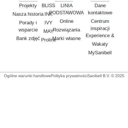
Projekty
BLISS
LINIA
Dane
PODSTAWOWA
kontaktowe
Nasza historia
INK
Online
Centrum
Porady i
IVY
inspiracji
wsparcie
Rozwiązania
MAY
Experience &
Bank zdjęć
Marki własne
Proline
Wakaty
MySanibell
Ogólne warunki handlowe
Polityka prywatności
Sanibell B.V. © 2025