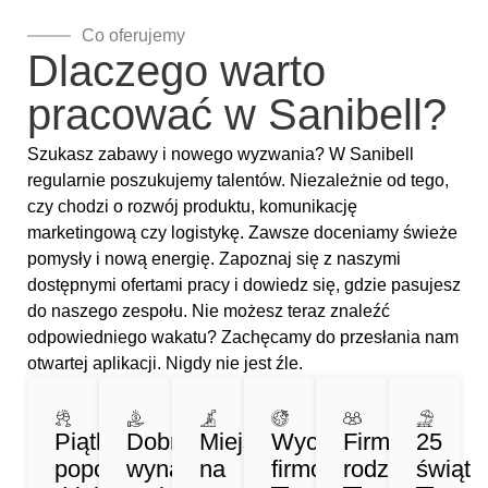
Co oferujemy
Dlaczego warto
pracować w Sanibell?
Szukasz zabawy i nowego wyzwania? W Sanibell
regularnie poszukujemy talentów. Niezależnie od tego,
czy chodzi o rozwój produktu, komunikację
marketingową czy logistykę. Zawsze doceniamy świeże
pomysły i nową energię. Zapoznaj się z naszymi
dostępnymi ofertami pracy i dowiedz się, gdzie pasujesz
do naszego zespołu. Nie możesz teraz znaleźć
odpowiedniego wakatu? Zachęcamy do przesłania nam
otwartej aplikacji. Nigdy nie jest źle.
Piątkowe
Dobre
Miejsce
Wycieczki
Firma
25
popołudniowe
wynagrodzenie
na
firmowe
rodzinna
świąt