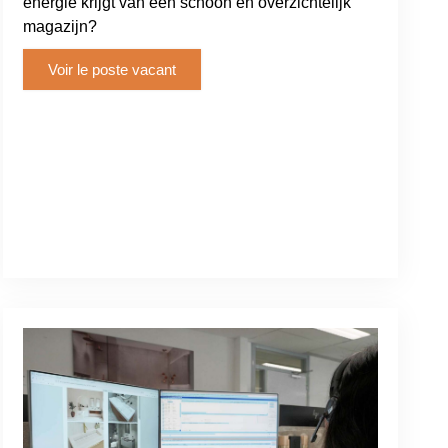
energie krijgt van een schoon en overzichtelijk
magazijn?
Voir le poste vacant