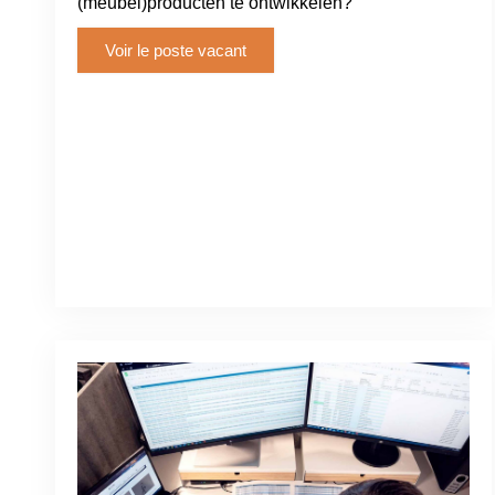
(meubel)producten te ontwikkelen?
Voir le poste vacant