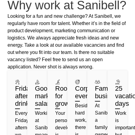
Why work at Sanibell?
Looking for a fun and new challenge? At Sanibell, we
regularly have room for talent. Whether it’s in the field of
product development, marketing communication or
logistics. We always appreciate fresh ideas and new
energy. Take a look at our available vacancies and find
out where you fit into our team. Is there no suitable
vacancy listed? Feel free to send us an open
application. Never shot is always wrong.
Friday
Good
Room
Corporate
Family
25
afternoon
market
for
events
business
vacati
drinks
salary
growth
days
Besides
At
hard
Sanibell,
Every
Working
Your
Work
work,
a
Friday
at
personal
is
there
family-
afternoon
Sanibell
development
important
is
owned
we
means
is
but