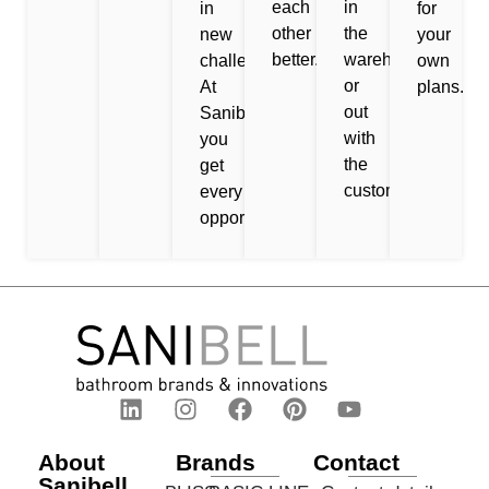
each
in
in
for
other
the
new
your
better.
warehouse
challenges.
own
or
At
plans.
out
Sanibell,
with
you
the
get
customers!
every
opportunity.
About
Brands
Contact
Sanibell