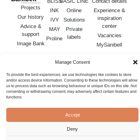
BLISS
BASIC LINE
Contact details
Projects
INK
Online
Experience &
Our history
inspiration
IVY
Solutions
center
Advice &
MAY
Private
support
Vacancies
labels
Proline
Image Bank
MySanibell
Manage Consent
Terms and Conditions
Privacy Policy
Sanibell B.V. © 2025
To provide the best experiences, we use technologies like cookies to store
and/or access device information. Consenting to these technologies will allow
us to process data such as browsing behaviour or unique IDs on this site. Not
consenting or withdrawing consent, may adversely affect certain features and
functions.
Accept
Deny