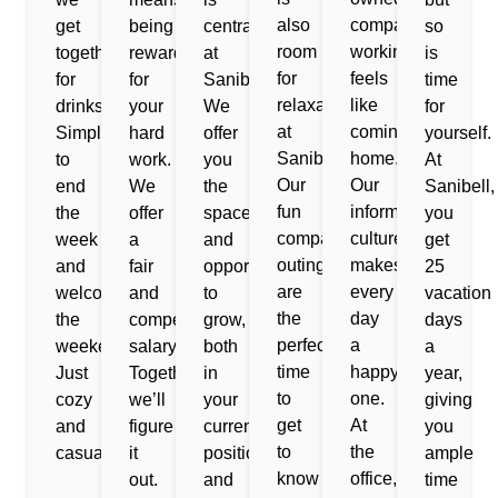
also
company,
get
being
central
so
room
working
together
rewarded
at
is
for
feels
for
for
Sanibell.
time
relaxation
like
drinks.
your
We
for
at
coming
Simply,
hard
offer
yourself.
Sanibell.
home.
to
work.
you
At
Our
Our
end
We
the
Sanibell,
fun
informal
the
offer
space
you
company
culture
week
a
and
get
outings
makes
and
fair
opportunities
25
are
every
welcome
and
to
vacation
the
day
the
competitive
grow,
days
perfect
a
weekend.
salary.
both
a
time
happy
Just
Together,
in
year,
to
one.
cozy
we’ll
your
giving
get
At
and
figure
current
you
to
the
casual
it
position
ample
know
office,
out.
and
time